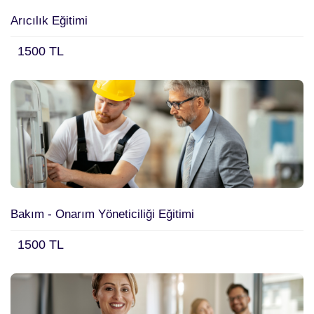
Mesleki Eğitimler
(53)
Arıcılık Eğitimi
Uzmanlık Eğitimleri
(7)
1500 TL
Güzellik Merkezi Eğitimleri
(4)
Koçluk Eğitimleri
(1)
Online Eğitim
(244)
Detaylı Arama
Bakım - Onarım Yöneticiliği Eğitimi
1500 TL
Arama Yap