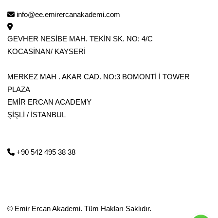
info@ee.emirercanakademi.com
GEVHER NESİBE MAH. TEKİN SK. NO: 4/C
KOCASİNAN/ KAYSERİ
MERKEZ MAH . AKAR CAD. NO:3 BOMONTİ İ TOWER
PLAZA
EMİR ERCAN ACADEMY
ŞİŞLİ / İSTANBUL
ayın
 495 38 38
+90 542 495 38 38
 NESİBE MAH. TEKİN SK. NO: 4/C
NAN/ KAYSERİ
 MAH . AKAR CAD. NO:3 BOMONTİ İ
 PLAZA
© Emir Ercan Akademi. Tüm Hakları Saklıdır.