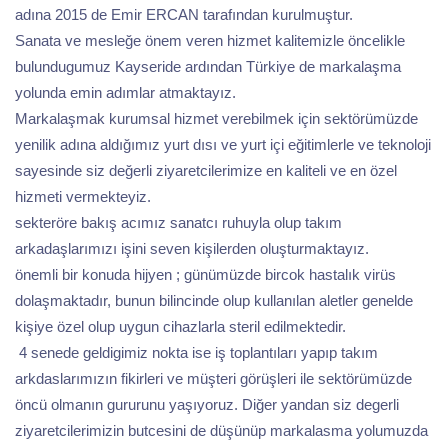
adına 2015 de Emir ERCAN tarafından kurulmuştur.
Sanata ve mesleğe önem veren hizmet kalitemizle öncelikle
bulundugumuz Kayseride ardından Türkiye de markalaşma
yolunda emin adımlar atmaktayız.
Markalaşmak kurumsal hizmet verebilmek için sektörümüzde
yenilik adına aldığımız yurt dısı ve yurt içi eğitimlerle ve teknoloji
sayesinde siz değerli ziyaretcilerimize en kaliteli ve en özel
hizmeti vermekteyiz.
sekteröre bakış acımız sanatcı ruhuyla olup takım
arkadaşlarımızı işini seven kişilerden oluşturmaktayız.
önemli bir konuda hijyen ; günümüzde bircok hastalık virüs
dolaşmaktadır, bunun bilincinde olup kullanılan aletler genelde
kişiye özel olup uygun cihazlarla steril edilmektedir.
4 senede geldigimiz nokta ise iş toplantıları yapıp takım
arkdaslarımızın fikirleri ve müşteri görüşleri ile sektörümüzde
öncü olmanın gururunu yaşıyoruz. Diğer yandan siz degerli
ziyaretcilerimizin butcesini de düşünüp markalasma yolumuzda