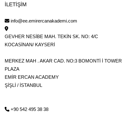
İLETİŞİM
info@ee.emirercanakademi.com
GEVHER NESİBE MAH. TEKİN SK. NO: 4/C
KOCASİNAN/ KAYSERİ
MERKEZ MAH . AKAR CAD. NO:3 BOMONTİ İ TOWER
PLAZA
EMİR ERCAN ACADEMY
ŞİŞLİ / İSTANBUL
ayın
 495 38 38
+90 542 495 38 38
 NESİBE MAH. TEKİN SK. NO: 4/C
NAN/ KAYSERİ
 MAH . AKAR CAD. NO:3 BOMONTİ İ