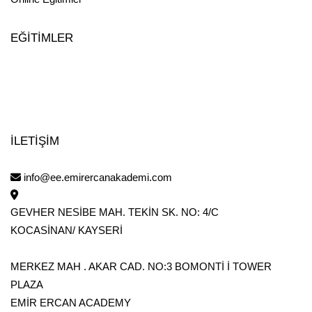
Mesleki Eğitimler
(53)
Uzmanlık Eğitimleri
(7)
EĞİTİMLER
Güzellik Merkezi Eğitimleri
(4)
Koçluk Eğitimleri
(1)
Online Eğitim
(244)
İLETİŞİM
Detaylı Arama
info@ee.emirercanakademi.com
GEVHER NESİBE MAH. TEKİN SK. NO: 4/C
KOCASİNAN/ KAYSERİ
Arama Yap
MERKEZ MAH . AKAR CAD. NO:3 BOMONTİ İ TOWER
PLAZA
EMİR ERCAN ACADEMY