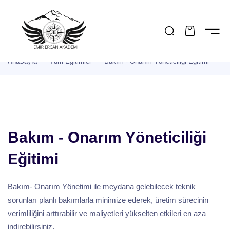
AP
KAYIT OL
İMLERİMİZ
AnaSayfa
Tüm Eğitimler
Bakım - Onarım Yöneticiliği Eğitimi
Toplam:
0 TL
IMIZDA
KIMIZDA
Şu Anda Popüler Olan Eğitimler
YONUMUZ & MİSYONUMUZ
Sepete Git
G
Protez Saç Eğitimi
A HESAP BİLGİLERİMİZ
Bakım - Onarım Yöneticiliği
Oyun Terapisi Eğitimi
Ödeme Yap
İŞİM
Öfke Kontrolü Eğitimi
Eğitimi
TÜM EĞITIMLERI GÖRMEK İÇIN TIKLAYINIZ
Bakım- Onarım Yönetimi ile meydana gelebilecek teknik
sorunları planlı bakımlarla minimize ederek, üretim sürecinin
verimliliğini arttırabilir ve maliyetleri yükselten etkileri en aza
indirebilirsiniz.