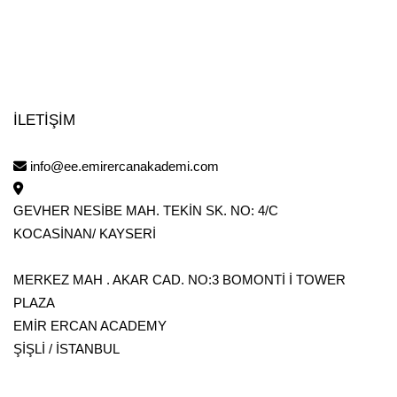
Eğitime kimler katılabilir?
Ayakkabı üretim alanlarında çalışan ya da çalışmayı düşünen
herkes bu sertifika programına katılım sağlayabilir.
İLETİŞİM
info@ee.emirercanakademi.com
GEVHER NESİBE MAH. TEKİN SK. NO: 4/C
KOCASİNAN/ KAYSERİ
MERKEZ MAH . AKAR CAD. NO:3 BOMONTİ İ TOWER
PLAZA
EMİR ERCAN ACADEMY
ŞİŞLİ / İSTANBUL
ayın
 495 38 38