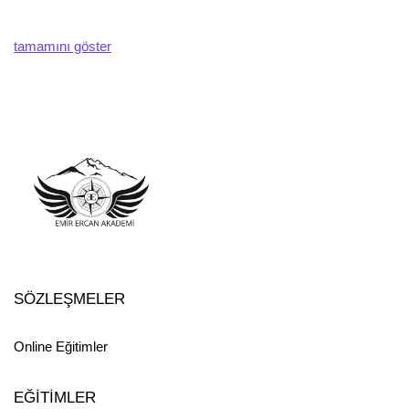
ve bakım ayar işlerini kendi başına ve belirli bir süre içerisinde
yapma becerisine sahip nitelikli kişidir.
tamamını göster
Çalışma alanları Nerelerdir?
Ayakkabı üretim atölye ve fabrikalarında,
Ayakkabı yan sanayi fabrikalerında,
Deri aksesuar üretim işletmesinde çalışma imkanı bulabilirsiniz.
Eğitimin kazanımları Nelerdir?
1. Ayakkabı kesim sürecini planlamasını yapabilecektir.
2. Pres kesiminde kumaş katlama işlemlerinin doğru ve firesiz
SÖZLEŞMELER
yapabilecektir.
3. Montaj işlemlerini iş emirleri doğrultusunda yapabilecektir
Online Eğitimler
4. Finisaj işlemlerini, paketleme ve kolileme işlemlerini
yapabilecektir.
EĞİTİMLER