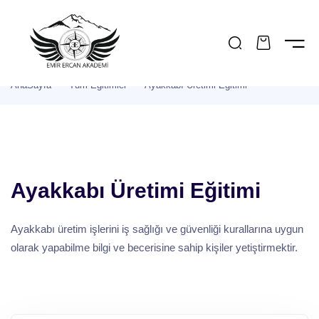
AP
KAYIT OL
İMLERİMİZ
AnaSayfa
Tüm Eğitimler
Ayakkabı Üretimi Eğitimi
Toplam:
0 TL
IMIZDA
KIMIZDA
Şu Anda Popüler Olan Eğitimler
YONUMUZ & MİSYONUMUZ
Sepete Git
G
Protez Saç Eğitimi
A HESAP BİLGİLERİMİZ
Ayakkabı Üretimi Eğitimi
Oyun Terapisi Eğitimi
Ödeme Yap
İŞİM
Öfke Kontrolü Eğitimi
Ayakkabı üretim işlerini iş sağlığı ve güvenliği kurallarına uygun
olarak yapabilme bilgi ve becerisine sahip kişiler yetiştirmektir.
TÜM EĞITIMLERI GÖRMEK İÇIN TIKLAYINIZ